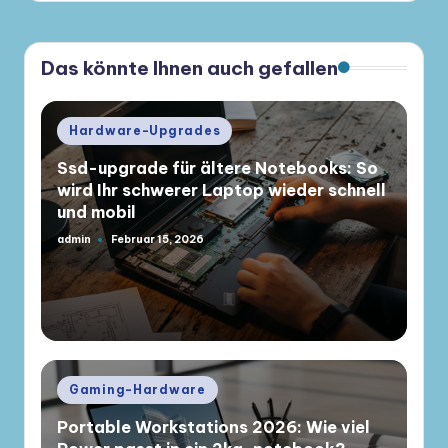
Das könnte Ihnen auch gefallen
Posted
Hardware-Upgrades
in
Ssd-upgrade für ältere Notebooks: So
wird Ihr schwerer Laptop wieder schnell
und mobil
admin
Februar 15, 2026
Gepostet
von
Posted
Gaming-Hardware
in
Portable Workstations 2026: Wie viel