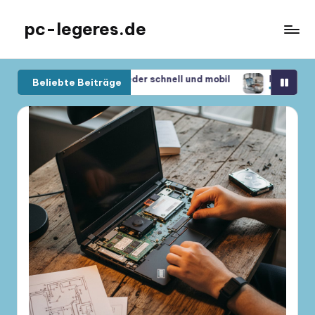
pc-legeres.de
Zum
Inhalt
springen
hwerer Laptop wieder schnell und mobil
Portable Workstation
Beliebte Beiträge
Februar 15, 2026