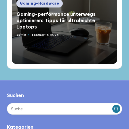
Posted
Gaming-Hardware
in
Gaming-performance unterwegs
optimieren: Tipps für ultraleichte
Laptops
admin
Februar 15, 2026
Gepostet
von
Suchen
Kategorien