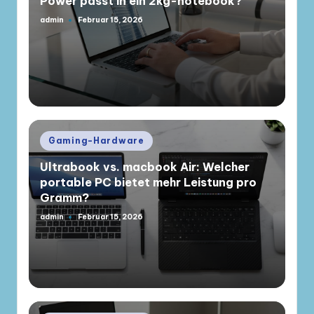
Power passt in ein 2kg-notebook?
admin
Februar 15, 2026
Gepostet
von
Posted
Gaming-Hardware
in
Ultrabook vs. macbook Air: Welcher
portable PC bietet mehr Leistung pro
Gramm?
admin
Februar 15, 2026
Gepostet
von