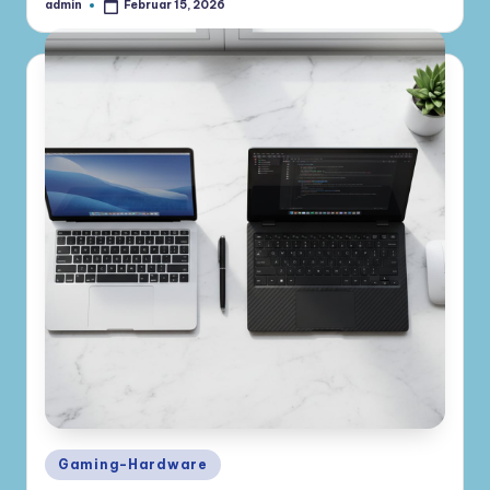
admin
Februar 15, 2026
Gepostet
von
Posted
Gaming-Hardware
in